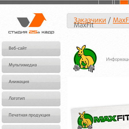
Заказчики
/
MaxF
MaxFit
Веб-сайт
Информацио
Мультимедиа
Анимация
Логотип
Печатная продукция