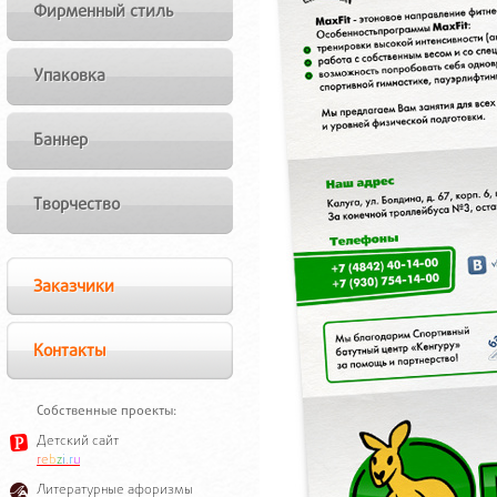
Фирменный стиль
Упаковка
Баннер
Творчество
Заказчики
Контакты
Собственные проекты:
Детский сайт
r
e
b
z
i
.
r
u
Литературные афоризмы