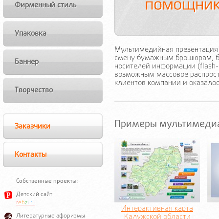
Фирменный стиль
Упаковка
Мультимедийная презентация 
смену бумажным брошюрам, бу
Баннер
носителей информации (flash-
возможным массовое распрост
клиентов компании и оказало
Творчество
Примеры мультимедиа
Заказчики
Контакты
Собственные проекты:
Детский сайт
r
e
b
z
i
.
r
u
Интерактивная карта
Литературные афоризмы
Калужской области