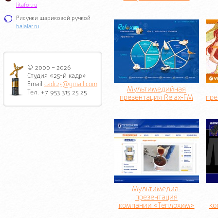
litafor.ru
Рисунки шариковой ручкой
balalar.ru
© 2000 – 2026
Студия «25-й кадр»
Email
cadr25@gmail.com
Мультимедийная
Тел. +7 953 315 25 25
презентация Relax-FM
пре
Мультимедиа-
презентация
компании «Теплохим»
ко