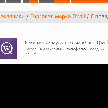
Заказчики
/
Торговая марка Qwill
/ С праз
Рекламный мультфильм «Часы Qwill
Рисованный рекламный мультфильм. Праздничный
марта!