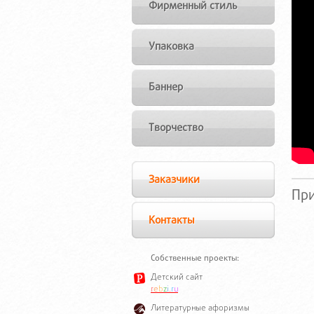
Фирменный стиль
Упаковка
Баннер
Творчество
Заказчики
Пр
Контакты
Собственные проекты:
Детский сайт
r
e
b
z
i
.
r
u
Литературные афоризмы