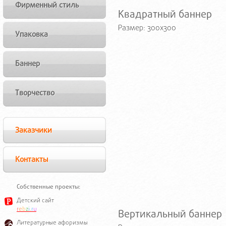
Фирменный стиль
Квадратный баннер
Размер: 300x300
Упаковка
Баннер
Творчество
Заказчики
Контакты
Собственные проекты:
Детский сайт
r
e
b
z
i
.
r
u
Вертикальный баннер
Литературные афоризмы