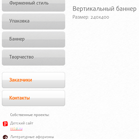
Фирменный стиль
Вертикальный баннер
Размер: 240x400
Упаковка
Баннер
Творчество
Заказчики
Контакты
Собственные проекты:
Детский сайт
r
e
b
z
i
.
r
u
Литературные афоризмы