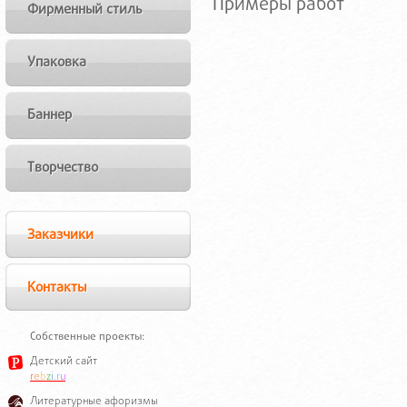
Примеры работ
Фирменный стиль
Упаковка
Баннер
Творчество
Заказчики
Контакты
Собственные проекты:
Детский сайт
r
e
b
z
i
.
r
u
Литературные афоризмы