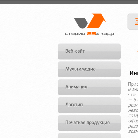
Веб-сайт
Мультимедиа
Прис
Анимация
мини
что:
— В 
Логотип
реал
нево
созд
офор
Печатная продукция
разв
возм