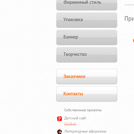
Фирменный стиль
Пр
Упаковка
Баннер
Творчество
Заказчики
Контакты
Собственные проекты:
Детский сайт
r
e
b
z
i
.
r
u
Литературные афоризмы