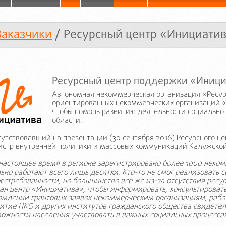
Заказчики
/ Ресурсный центр «Инициати
Ресурсный центр поддержки «Иниц
Автономная некоммерческая организация «Ресур
ориентированных некоммерческих организаций «
чтобы помочь развитию деятельности социально
области.
утствовавший на презентации (30 сентября 2016) Ресурсного 
стр внутренней политики и массовых коммуникаций Калужской 
настоящее время в регионе зарегистрировано более 1000 неком
ьно работают всего лишь десятки. Кто-то не смог реализовать 
сстребованности, но большинство всё же из-за отсутствия ресу
ан центр «Инициатива», чтобы информировать, консультировать
млении грантовых заявок некоммерческим организациям, рабо
итие НКО и других институтов гражданского общества свидетел
ожности населения участвовать в важных социальных процесса