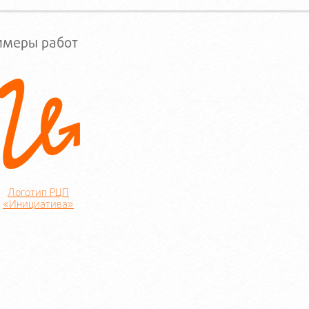
имеры работ
Логотип РЦП
«Инициатива»