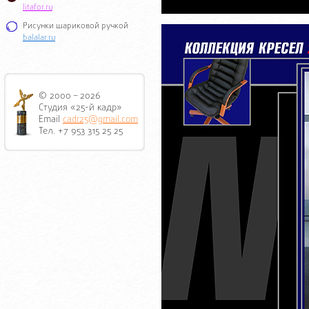
litafor.ru
Рисунки шариковой ручкой
balalar.ru
© 2000 – 2026
Студия «25-й кадр»
Email
cadr25@gmail.com
Тел. +7 953 315 25 25