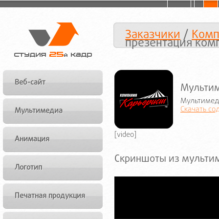
Заказчики
/
Комп
презентация ком
Веб-сайт
Мультим
Мультимед
Скачать со
Мультимедиа
[video]
Анимация
Скриншоты из мульти
Логотип
Печатная продукция