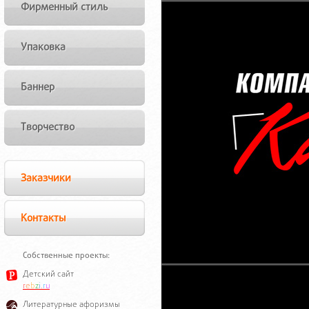
Фирменный стиль
Упаковка
Баннер
Творчество
Заказчики
Контакты
Собственные проекты:
Детский сайт
r
e
b
z
i
.
r
u
Литературные афоризмы