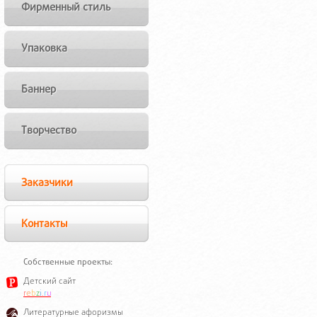
Фирменный стиль
Упаковка
Баннер
Творчество
Заказчики
Контакты
Собственные проекты:
Детский сайт
r
e
b
z
i
.
r
u
Литературные афоризмы