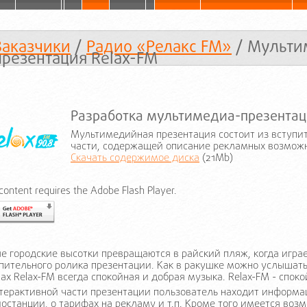
Заказчики
/
Радио «Релакс FM»
/ Мульти
презентация Relax-FM
Разработка мультимедиа-презентац
Мультимедийная презентация состоит из вступи
части, содержащей описание рекламных возмож
Скачать содержимое диска
(21Mb)
 content requires the Adobe Flash Player.
е городские высотки превращаются в райский пляж, когда играе
пительного ролика презентации. Как в ракушке можно услышать 
ах Relax-FM всегда спокойная и добрая музыка. Relax-FM - споко
терактивной части презентации пользователь находит информа
останции, о тарифах на рекламу и т.п. Кроме того имеется воз