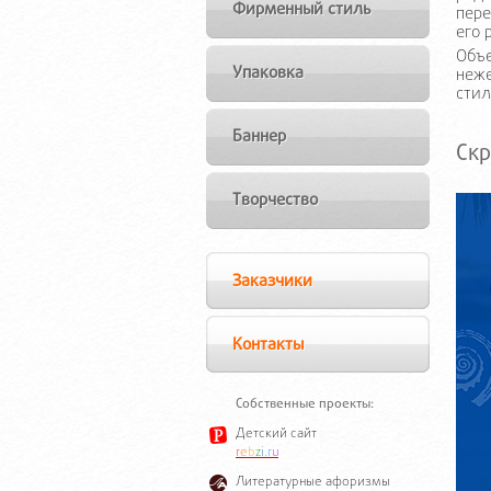
Фирменный стиль
пере
его 
Объе
Упаковка
неже
стил
Баннер
Скр
Творчество
Заказчики
Контакты
Собственные проекты:
Детский сайт
r
e
b
z
i
.
r
u
Литературные афоризмы