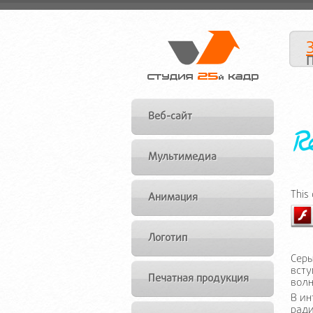
Веб-сайт
Мультимедиа
This
Анимация
Логотип
Серы
всту
Печатная продукция
волн
В ин
ради