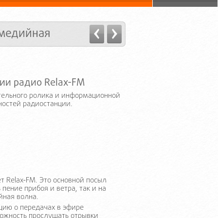
медийная
ии радио Relax-FM
тельного ролика и информационной
ностей радиостанции.
т Relax-FM. Это основной посыл
пение прибоя и ветра, так и на
йная волна.
цию о передачах в эфире
можность прослушать отрывки