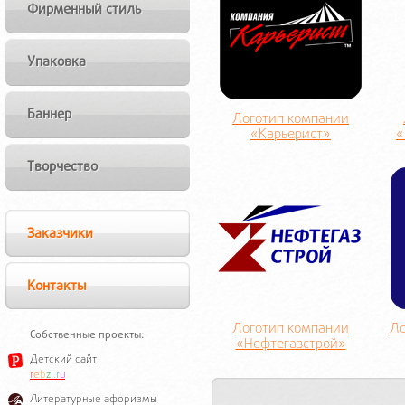
Фирменный стиль
Упаковка
Баннер
Логотип компании
«Карьерист»
«
Творчество
Заказчики
Контакты
Логотип компании
Ло
Собственные проекты:
«Нефтегазстрой»
Детский сайт
r
e
b
z
i
.
r
u
Литературные афоризмы