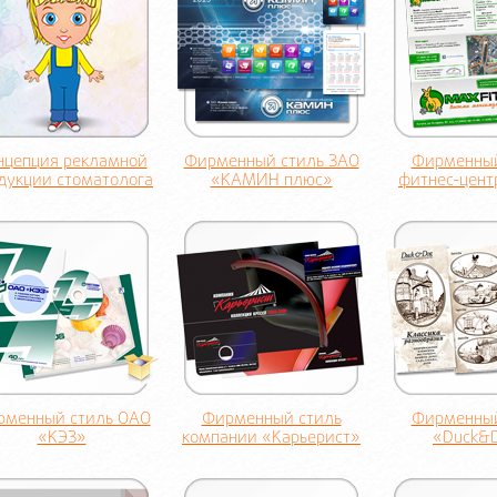
нцепция рекламной
Фирменный стиль ЗАО
Фирменный
дукции стоматолога
«КАМИН плюс»
фитнес-цент
рменный стиль ОАО
Фирменный стиль
Фирменный
«КЭЗ»
компании «Карьерист»
«Duck&