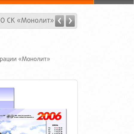
О СК «Монолит»
орации «Монолит»