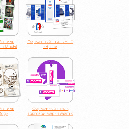
 стиль
Фирменный стиль НПО
ра MaxFit
«Эрга»
 стиль
Фирменный стиль
Dog»
торговой марки Mam`s