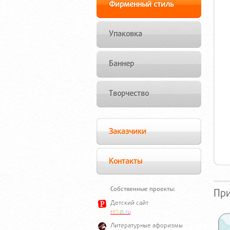
Фирменный стиль
Упаковка
Баннер
Творчество
Заказчики
Контакты
Собственные проекты:
Пр
Детский сайт
r
e
b
z
i
.
r
u
Литературные афоризмы