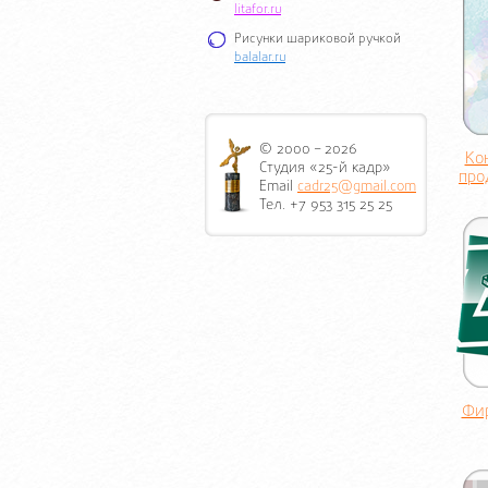
litafor.ru
Рисунки шариковой ручкой
balalar.ru
© 2000 – 2026
Ко
Студия «25-й кадр»
про
Email
cadr25@gmail.com
Тел. +7 953 315 25 25
Фи