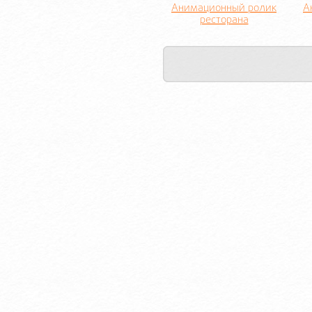
Анимационный ролик
А
ресторана