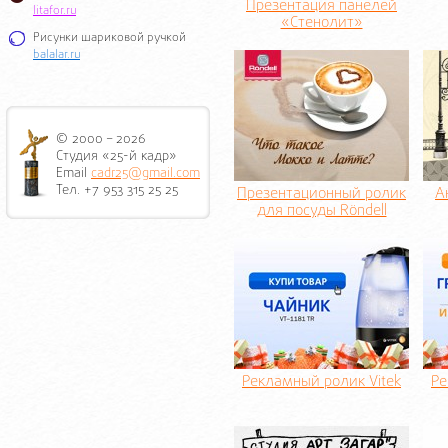
Презентация панелей
litafor.ru
«Стенолит»
Рисунки шариковой ручкой
balalar.ru
© 2000 – 2026
Студия «25-й кадр»
Email
cadr25@gmail.com
Тел. +7 953 315 25 25
Презентационный ролик
А
для посуды Röndell
Рекламный ролик Vitek
Ре