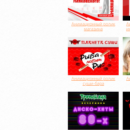
Анимационный ролик
А
магазина
и
Анимационный ролик
А
суши-бара