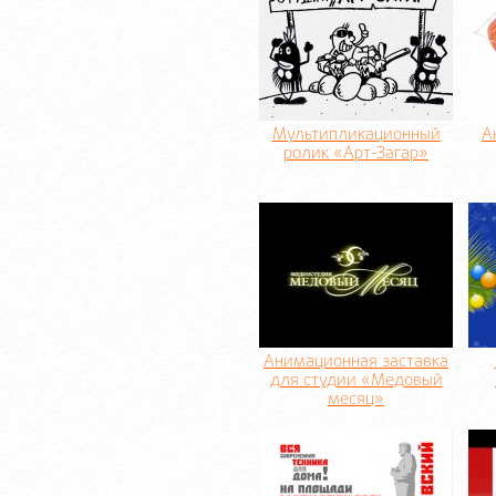
Мультипликационный
А
ролик «Арт-Загар»
Анимационная заставка
для студии «Медовый
месяц»