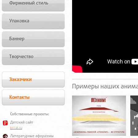
Фирменный стиль
Упаковка
Баннер
Творчество
Заказчики
Примеры наших анима
Контакты
Собственные проекты:
Детский сайт
r
e
b
z
i
.
r
u
Литературные афоризмы