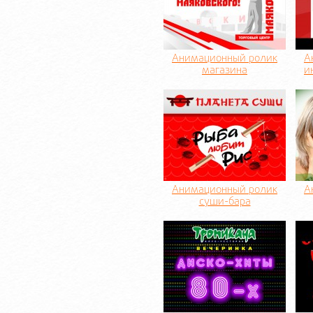
Анимационный ролик
А
магазина
и
Анимационный ролик
А
суши-бара