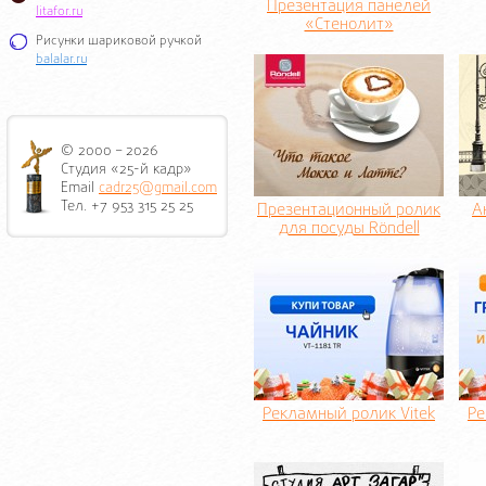
Презентация панелей
litafor.ru
«Стенолит»
Рисунки шариковой ручкой
balalar.ru
© 2000 – 2026
Студия «25-й кадр»
Email
cadr25@gmail.com
Тел. +7 953 315 25 25
Презентационный ролик
А
для посуды Röndell
Рекламный ролик Vitek
Ре