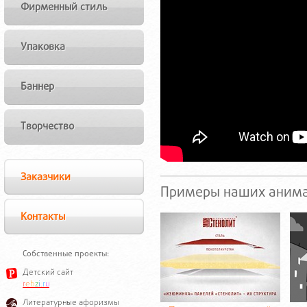
Фирменный стиль
Упаковка
Баннер
Творчество
Заказчики
Примеры наших анима
Контакты
Собственные проекты:
Детский сайт
r
e
b
z
i
.
r
u
Литературные афоризмы