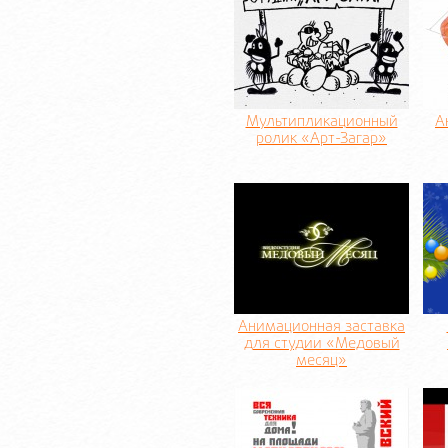
Мультипликационный
А
ролик «Арт-Загар»
Анимационная заставка
для студии «Медовый
месяц»