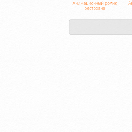
Анимационный ролик
А
ресторана