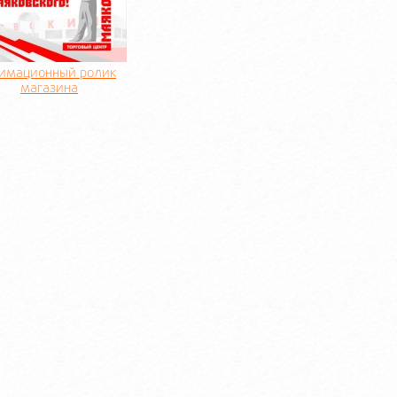
имационный ролик
магазина