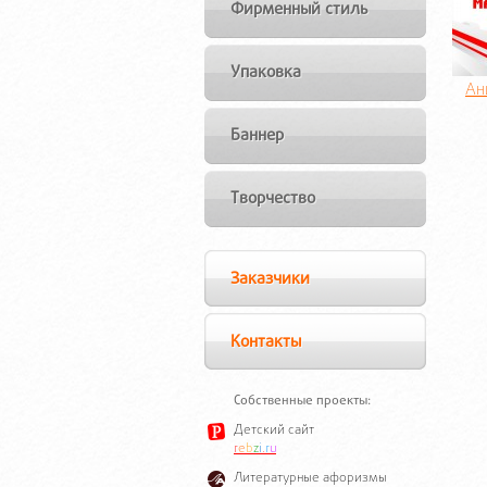
Фирменный стиль
Упаковка
Ан
Баннер
Творчество
Заказчики
Контакты
Собственные проекты:
Детский сайт
r
e
b
z
i
.
r
u
Литературные афоризмы