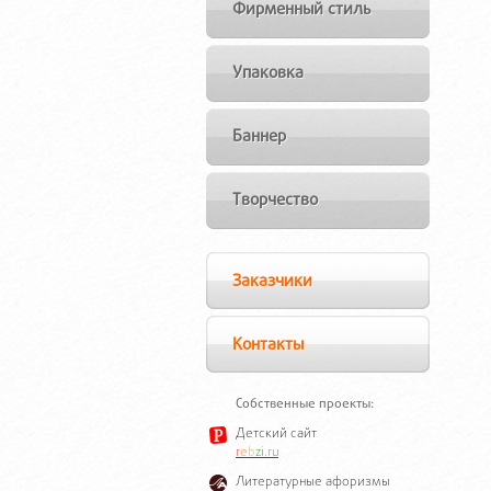
Фирменный стиль
Упаковка
Баннер
Творчество
Заказчики
Контакты
Собственные проекты:
Детский сайт
r
e
b
z
i
.
r
u
Литературные афоризмы