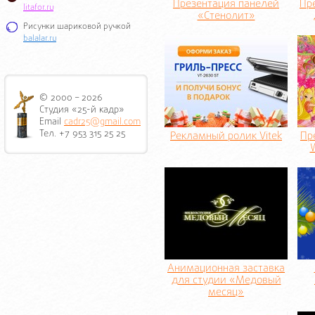
Презентация панелей
Пр
litafor.ru
«Стенолит»
Рисунки шариковой ручкой
balalar.ru
© 2000 – 2026
Студия «25-й кадр»
Email
cadr25@gmail.com
Тел. +7 953 315 25 25
Рекламный ролик Vitek
Пр
W
Анимационная заставка
для студии «Медовый
месяц»