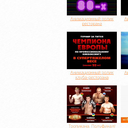
Анимационный ролик
А
ресторана
Анимационный ролик
А
клуба-ресторана
Тропикана. Полуфинал!