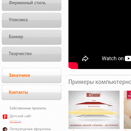
Фирменный стиль
Упаковка
Баннер
Творчество
Заказчики
Примеры компьютерн
Контакты
Собственные проекты:
Детский сайт
r
e
b
z
i
.
r
u
Литературные афоризмы