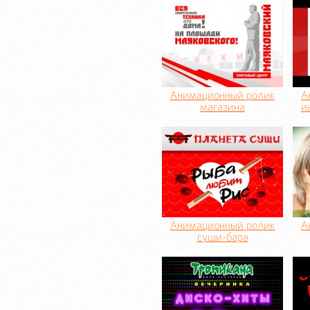
Анимационный ролик
А
магазина
и
Анимационный ролик
А
суши-бара