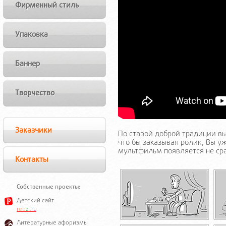
Фирменный стиль
Упаковка
Баннер
Творчество
Заказчики
По старой доброй традиции в
что бы заказывая ролик, Вы у
мультфильм появляется не сра
Контакты
Собственные проекты:
Детский сайт
r
e
b
z
i
.
r
u
Литературные афоризмы