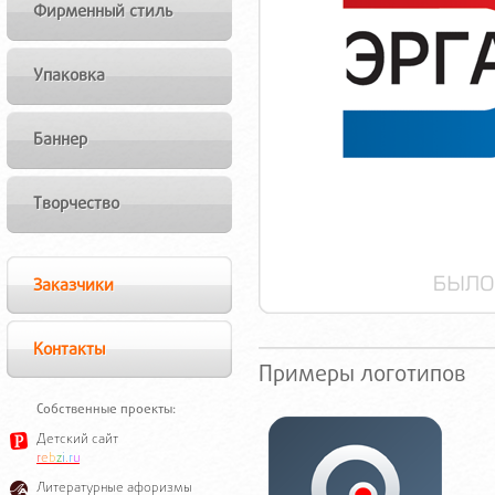
Фирменный стиль
Упаковка
Баннер
Творчество
Заказчики
Контакты
Примеры логотипов
Собственные проекты:
Детский сайт
r
e
b
z
i
.
r
u
Литературные афоризмы