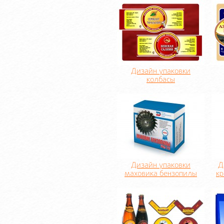
Дизайн упаковки
колбасы
Дизайн упаковки
Д
маховика бензопилы
кр