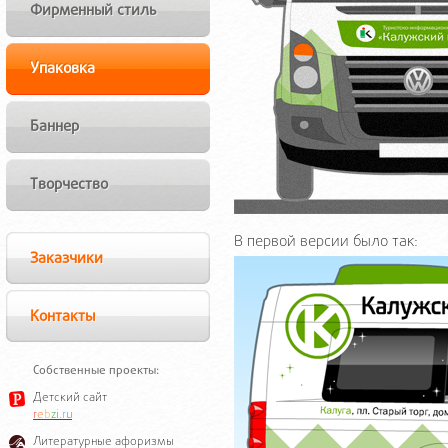
Фирменный стиль
Упаковка
Баннер
Творчество
В первой версии было так:
Заказчики
Контакты
Собственные проекты:
Детский сайт
r
e
b
z
i
.
r
u
Литературные афоризмы