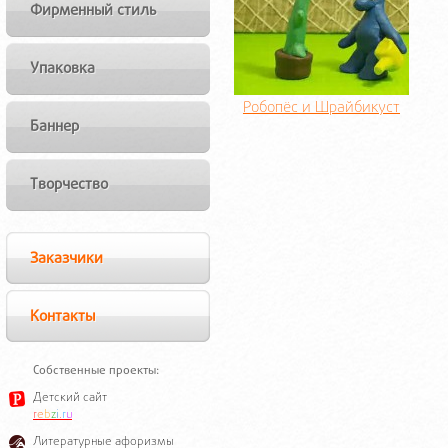
Фирменный стиль
Упаковка
Робопёс и Шрайбикуст
Баннер
Творчество
Заказчики
Контакты
Собственные проекты:
Детский сайт
r
e
b
z
i
.
r
u
Литературные афоризмы