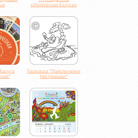
родукция
Путеводитель
via
«Интересная Калуга»
"Калуга
Раскраска "Приключения
ская"
Настроешки"