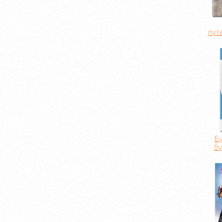
пут
Б
б