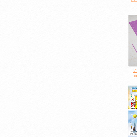
Ка
И
к