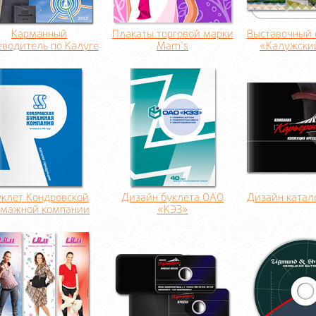
Карманный
Плакаты торговой марки
Выставочный 
еводитель по Калуге
Mam`s
«Калужски
уклет Кондровской
Дизайн буклета ОАО
Дизайн катал
умажной компании
«КЭЗ»