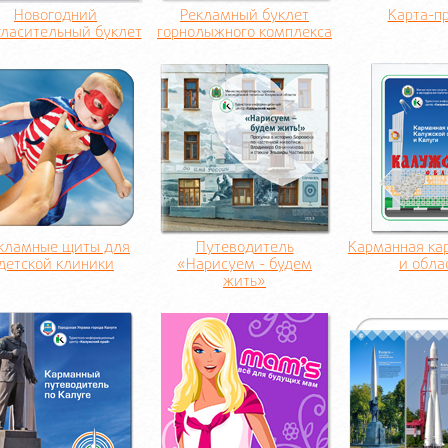
Новогодний
Рекламный буклет
Карта-п
гласительный буклет
горнолыжного комплекса
кламные щиты для
Путеводитель
Карманная ка
детской клиники
«Нарисуем - будем
и обла
жить»