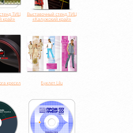
стенд ТИЦ
Выставочный стенд ТИЦ
й край»
«Калужский край»
ога кресел
Буклет Lilu