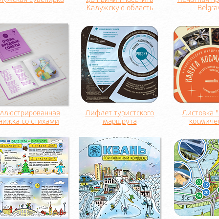
лужская сувенирка
40 причин посетить
Печатная п
Калужскую область
Belgra
ллюстрированная
Лифлет туристского
Листовка 
нижка со стихами
маршрута
космиче