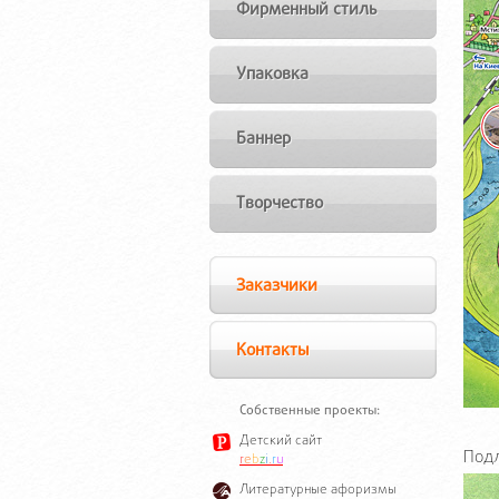
Фирменный стиль
Упаковка
Баннер
Творчество
Заказчики
Контакты
Собственные проекты:
Детский сайт
Подл
r
e
b
z
i
.
r
u
Литературные афоризмы