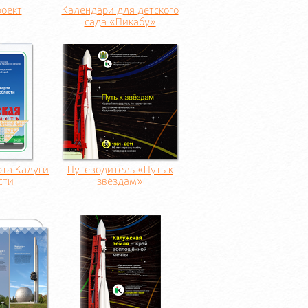
роект
Календари для детского
сада «Пикабу»
рта Калуги
Путеводитель «Путь к
сти
звёздам»