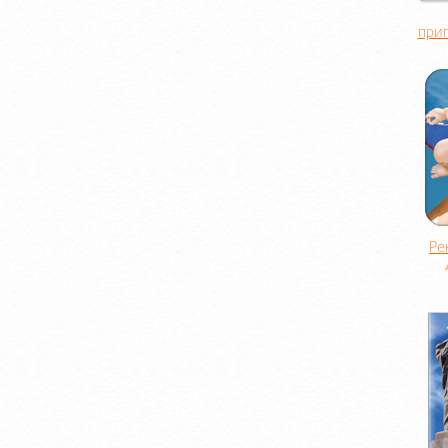
при
Ре