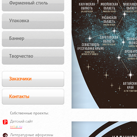
Фирменный стиль
Упаковка
Баннер
Творчество
Заказчики
Контакты
Собственные проекты:
Детский сайт
r
e
b
z
i
.
r
u
Литературные афоризмы