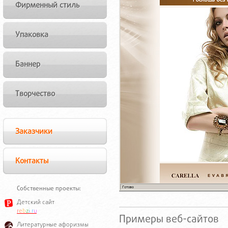
Фирменный стиль
Упаковка
Баннер
Творчество
Заказчики
Контакты
Собственные проекты:
Детский сайт
r
e
b
z
i
.
r
u
Примеры веб-сайтов
Литературные афоризмы