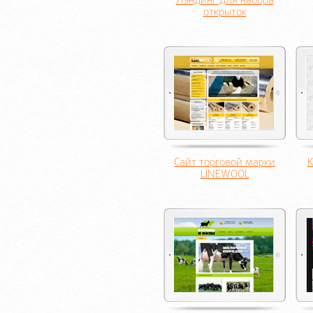
Лэндинг для набора
открыток
Сайт торговой марки
К
LINEWOOL