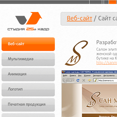
Веб-сайт
/ Сайт 
Разрабо
Веб-сайт
Салон эли
женской од
бутике на 
Мультимедиа
http://sanm
Анимация
Логотип
Печатная продукция