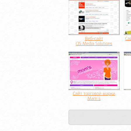
Веб-сайт
Са
CIS Media Solutions
Сайт торговой марки
Mam`s