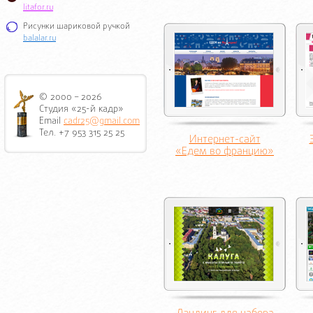
litafor.ru
Рисунки шариковой ручкой
balalar.ru
© 2000 – 2026
Студия «25-й кадр»
Email
cadr25@gmail.com
Тел. +7 953 315 25 25
Интернет-сайт
«Едем во францию»