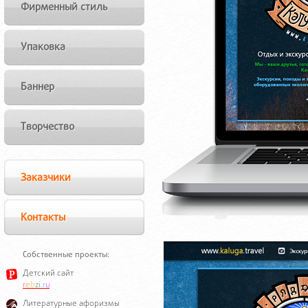
Фирменный стиль
Упаковка
Баннер
Творчество
Заказчики
Контакты
Собственные проекты:
Детский сайт
r
e
b
z
i
.
r
u
Литературные афоризмы