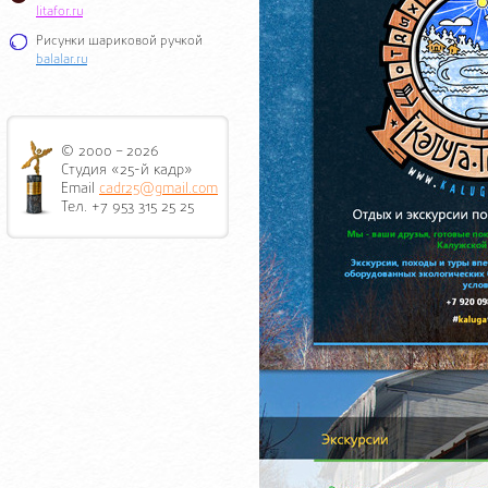
litafor.ru
Рисунки шариковой ручкой
balalar.ru
© 2000 – 2026
Студия «25-й кадр»
Email
cadr25@gmail.com
Тел. +7 953 315 25 25