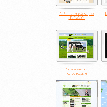
Сайт торговой марки
К
LINEWOOL
Интернет-сайт
С
koroviikozi.ru