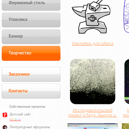
Фирменный стиль
Упаковка
Баннер
Наклейки для офиса
Творчество
Заказчики
Контакты
Собственные проекты:
Исследовательский
Детский сайт
проект «Лёд». Выпуск 2.
пр
r
e
b
z
i
.
r
u
Литературные афоризмы