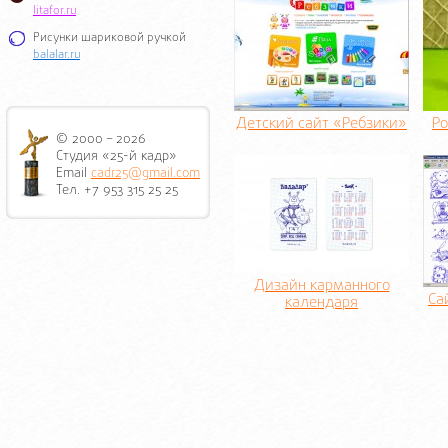
litafor.ru
Рисунки шариковой ручкой
balalar.ru
Детский сайт «Ребзики»
Ро
© 2000 – 2026
Студия «25-й кадр»
Email
cadr25@gmail.com
Тел. +7 953 315 25 25
Дизайн карманного
Са
календаря