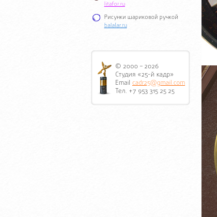
litafor.ru
Рисунки шариковой ручкой
balalar.ru
© 2000 – 2026
Студия «25-й кадр»
Email
cadr25@gmail.com
Тел. +7 953 315 25 25