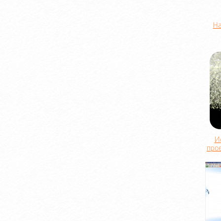
На
И
про