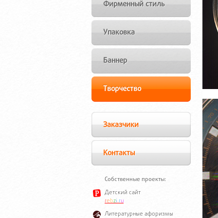
Фирменный стиль
Упаковка
Баннер
Творчество
Заказчики
Контакты
Собственные проекты:
Детский сайт
r
e
b
z
i
.
r
u
Литературные афоризмы