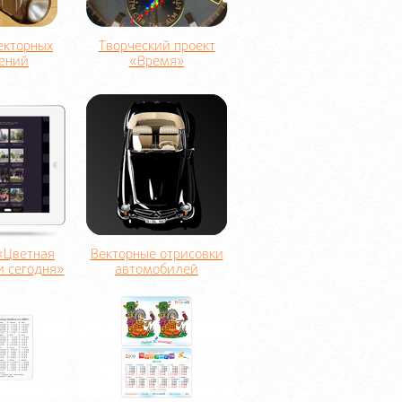
екторных
Творческий проект
ений
«Время»
«Цветная
Векторные отрисовки
и сегодня»
автомобилей