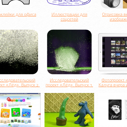
клейки для офиса
Иллюстрации для
Отрисовка в
соцсетей
изображ
сследовательский
Исследовательский
Фотопроект 
ект «Лёд». Выпуск 2.
проект «Лёд». Выпуск 1.
Калуга вчера 