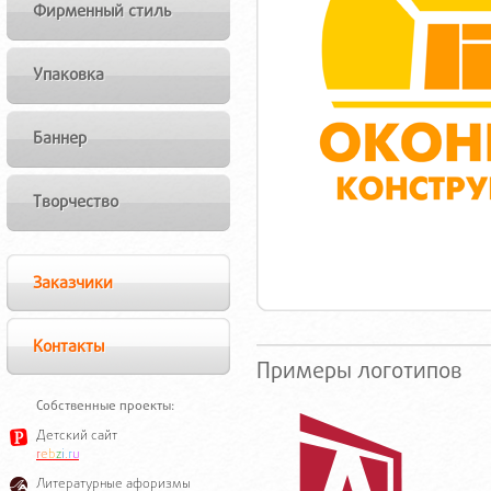
Фирменный стиль
Упаковка
Баннер
Творчество
Заказчики
Контакты
Примеры логотипов
Собственные проекты:
Детский сайт
r
e
b
z
i
.
r
u
Литературные афоризмы