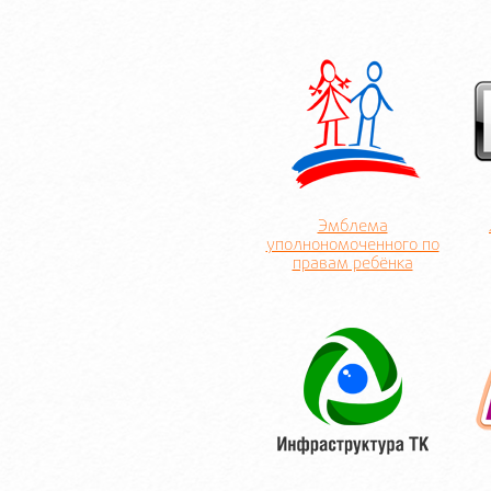
Эмблема
уполнономоченного по
правам ребёнка