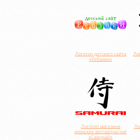
Логотип детского сайта
Ло
«Ребзики»
Логотип магазина
Ло
японских автозапчастей
«Самурай»