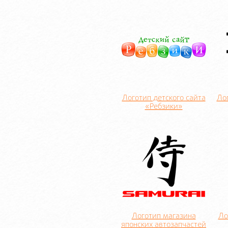
Логотип детского сайта
Ло
«Ребзики»
Логотип магазина
Ло
японских автозапчастей