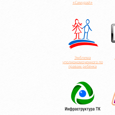
«Самурай»
Эмблема
уполнономоченного по
правам ребёнка