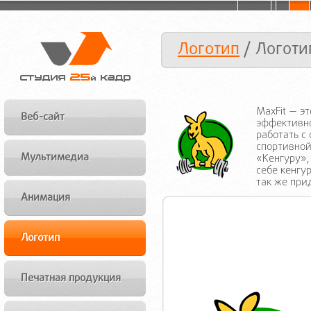
Логотип
/ Логоти
MaxFit — э
Веб-сайт
эффективно
работать с
спортивной
Мультимедиа
«Кенгуру»,
себе кенгу
так же при
Анимация
Логотип
Печатная продукция