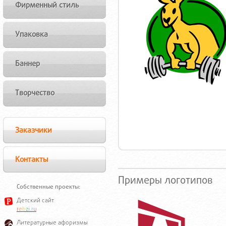
Фирменный стиль
Упаковка
Баннер
Творчество
Заказчики
Контакты
Примеры логотипов
Собственные проекты:
Детский сайт
r
e
b
z
i
.
r
u
Литературные афоризмы