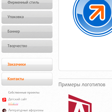
Фирменный стиль
Упаковка
Баннер
Творчество
Заказчики
Контакты
Примеры логотипов
Собственные проекты:
Детский сайт
r
e
b
z
i
.
r
u
Литературные афоризмы