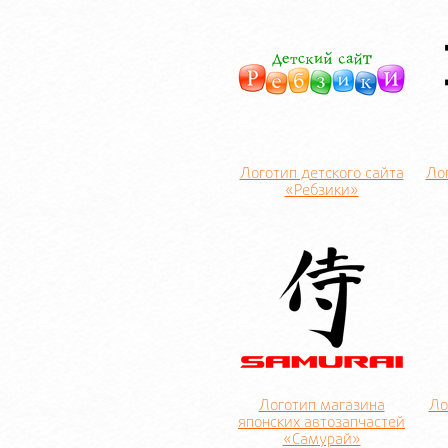
Логотип детского сайта
Ло
«Ребзики»
Логотип магазина
Ло
японских автозапчастей
«Самурай»