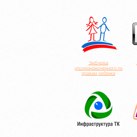
Эмблема
уполнономоченного по
правам ребёнка