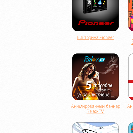
Викторина Pioneer
Анимированный баннер
Ан
Relax-FM