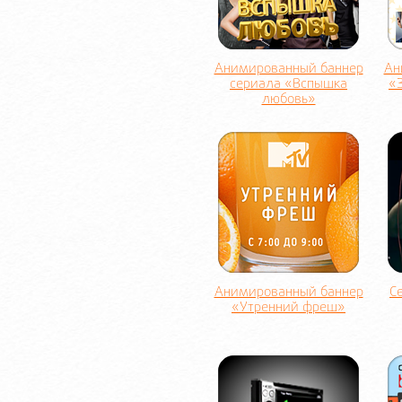
Анимированный баннер
Ан
сериала «Вспышка
«З
любовь»
Анимированный баннер
С
«Утренний фреш»