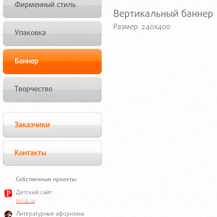
Фирменный стиль
Вертикальный баннер
Размер: 240x400
Упаковка
Баннер
Творчество
Заказчики
Контакты
Собственные проекты:
Детский сайт
r
e
b
z
i
.
r
u
Литературные афоризмы