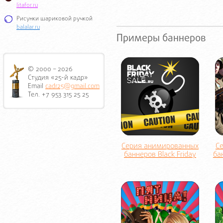
litafor.ru
Рисунки шариковой ручкой
balalar.ru
Примеры баннеров
© 2000 – 2026
Студия «25-й кадр»
Email
cadr25@gmail.com
Тел. +7 953 315 25 25
Серия анимированных
С
баннеров Black Friday
ба