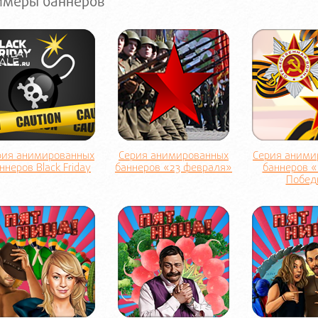
имеры баннеров
рия анимированных
Серия анимированных
Серия аними
ннеров Black Friday
баннеров «23 февраля»
баннеров 
Побед