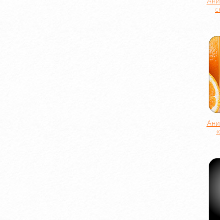
Ани
с
Ани