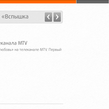
а «Вспышка
еканала MTV
любовь» на телеканале MTV. Первый