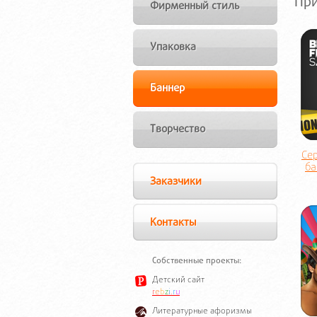
Пр
Фирменный стиль
Упаковка
Баннер
Творчество
Се
ба
Заказчики
Контакты
Собственные проекты:
Детский сайт
r
e
b
z
i
.
r
u
Литературные афоризмы