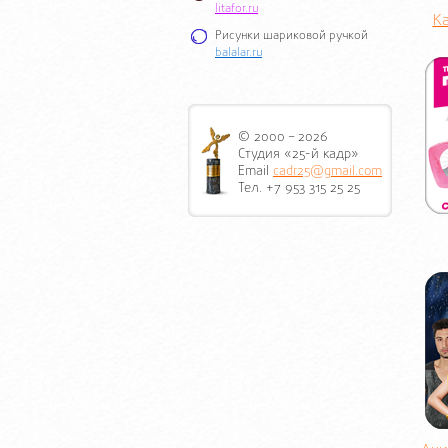
litafor.ru
К
Рисунки шариковой ручкой
balalar.ru
© 2000 – 2026
Студия «25-й кадр»
Email
cadr25@gmail.com
Тел. +7 953 315 25 25