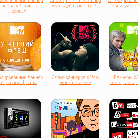
мированный баннер
Анимированный баннер
Анимированн
ериала «Вспышка
«Звездуй на кастинг!»
«Каникулы в
любовь»
мированный баннер
Серия баннеров «EMA
Баннеры «
«Утренний фреш»
Frankfurt 2012»
телепремьер