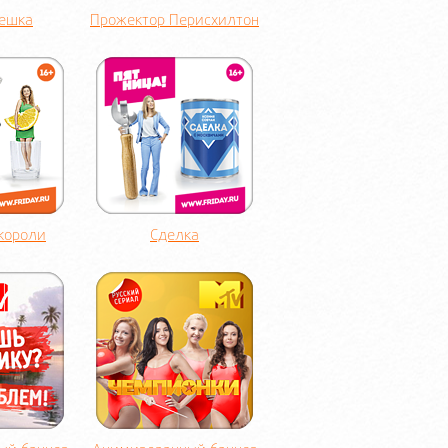
Решка
Прожектор Перисхилтон
 короли
Сделка