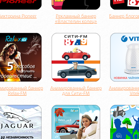
Викторина Pioneer
Рекламный баннер
Баннер блого
«Властелин колец»
мированный баннер
Анимированный баннер
Анимированн
Relax-FM
для Сити-FM
Vite