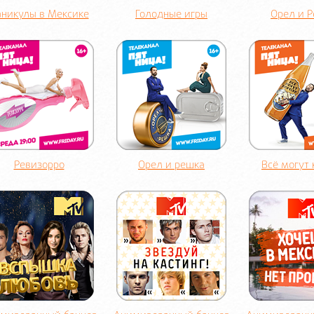
аникулы в Мексике
Голодные игры
Орел и 
Ревизорро
Орел и решка
Всё могут