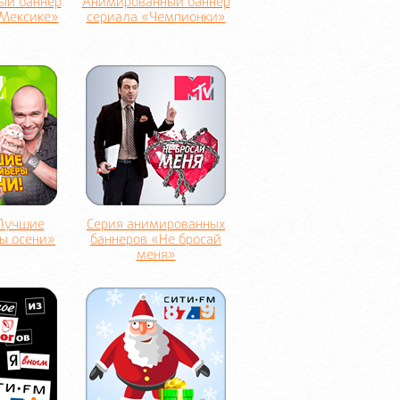
ый баннер
Анимированный баннер
 Мексике»
сериала «Чемпионки»
Лучшие
Серия анимированных
ы осени»
баннеров «Не бросай
меня»