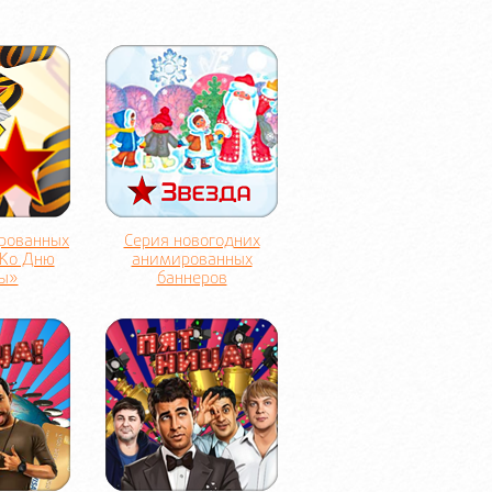
рованных
Серия новогодних
«Ко Дню
анимированных
ы»
баннеров