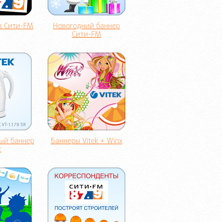
в Сити-FM
Новогодний баннер
Сити-FM
ый баннер
Баннеры Vitek + Winx
k