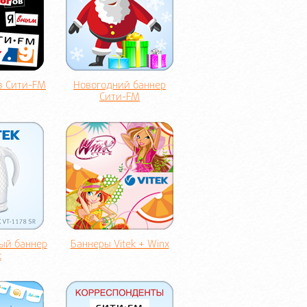
в Сити-FM
Новогодний баннер
Сити-FM
ый баннер
Баннеры Vitek + Winx
k