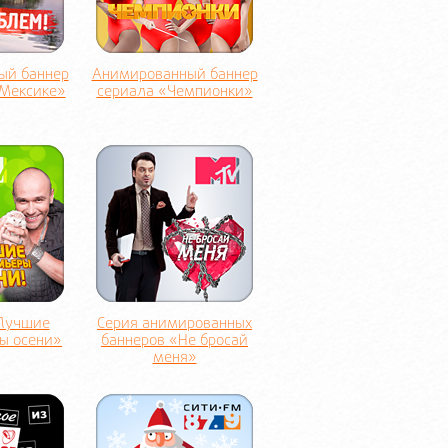
ый баннер
Анимированный баннер
 Мексике»
сериала «Чемпионки»
Лучшие
Серия анимированных
ы осени»
баннеров «Не бросай
меня»