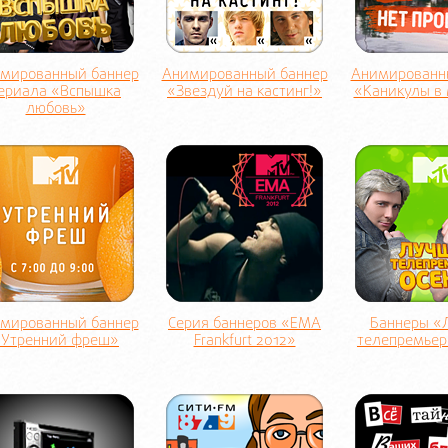
мированный баннер
Анимированный баннер
Анимированн
ериала «Вспышка
«Звездуй на кастинг!»
«Каникулы в
любовь»
мированный баннер
Серия баннеров «EMA
Баннеры «
«Утренний фреш»
Frankfurt 2012»
телепремьер