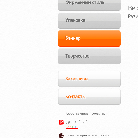
Фирменный стиль
Ве
Разм
Упаковка
Баннер
Творчество
Заказчики
Контакты
Собственные проекты:
Детский сайт
r
e
b
z
i
.
r
u
Литературные афоризмы