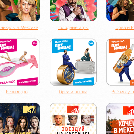
аникулы в Мексике
Голодные игры
Орел и 
Ревизорро
Орел и решка
Всё могут