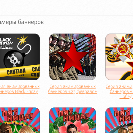
имеры баннеров
рия анимированных
Серия анимированных
Серия аними
ннеров Black Friday
баннеров «23 февраля»
баннеров 
Побед