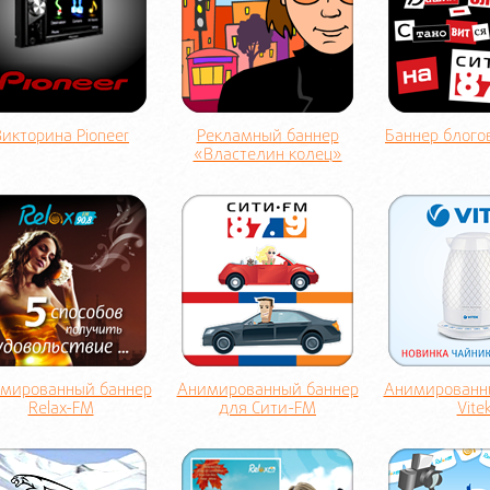
Викторина Pioneer
Рекламный баннер
Баннер блого
«Властелин колец»
мированный баннер
Анимированный баннер
Анимированн
Relax-FM
для Сити-FM
Vite