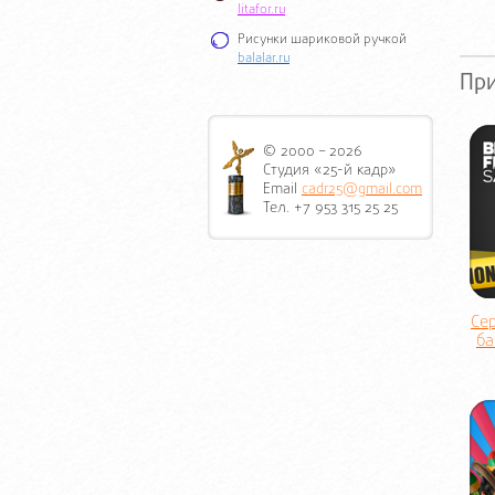
litafor.ru
Рисунки шариковой ручкой
balalar.ru
Пр
© 2000 – 2026
Студия «25-й кадр»
Email
cadr25@gmail.com
Тел. +7 953 315 25 25
Се
ба