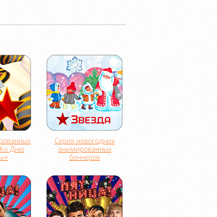
рованных
Серия новогодних
«Ко Дню
анимированных
ы»
баннеров