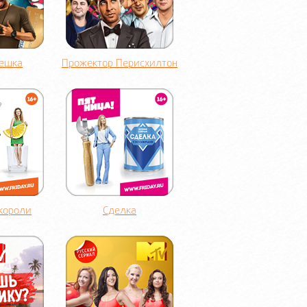
Решка
Прожектор Перисхилтон
 короли
Сделка