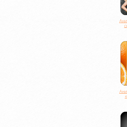
Ани
с
Ани