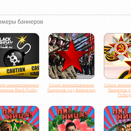
имеры баннеров
рия анимированных
Серия анимированных
Серия аними
ннеров Black Friday
баннеров «23 февраля»
баннеров 
Побед