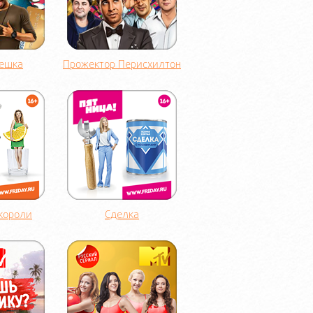
Решка
Прожектор Перисхилтон
 короли
Сделка