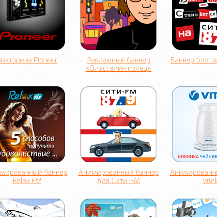
Викторина Pioneer
Рекламный баннер
Баннер блого
«Властелин колец»
мированный баннер
Анимированный баннер
Анимированн
Relax-FM
для Сити-FM
Vite