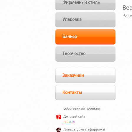
Фирменный стиль
Ве
Разм
Упаковка
Баннер
Творчество
Заказчики
Контакты
Собственные проекты:
Детский сайт
r
e
b
z
i
.
r
u
Литературные афоризмы