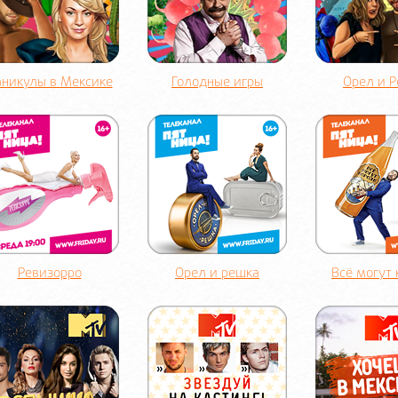
аникулы в Мексике
Голодные игры
Орел и 
Ревизорро
Орел и решка
Всё могут