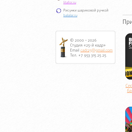
litafor.ru
Рисунки шариковой ручкой
balalar.ru
Пр
© 2000 – 2026
Студия «25-й кадр»
Email
cadr25@gmail.com
Тел. +7 953 315 25 25
Се
ба