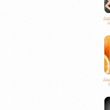
Ани
с
Ани