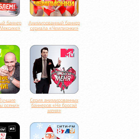
ый баннер
Анимированный баннер
 Мексике»
сериала «Чемпионки»
Лучшие
Серия анимированных
ы осени»
баннеров «Не бросай
меня»