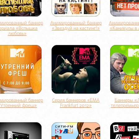
мированный баннер
Анимированный баннер
Анимированн
ериала «Вспышка
«Звездуй на кастинг!»
«Каникулы в
любовь»
мированный баннер
Серия баннеров «EMA
Баннеры «
«Утренний фреш»
Frankfurt 2012»
телепремьер