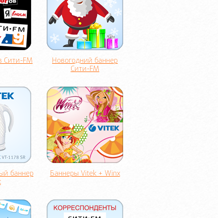
в Сити-FM
Новогодний баннер
Сити-FM
ый баннер
Баннеры Vitek + Winx
k