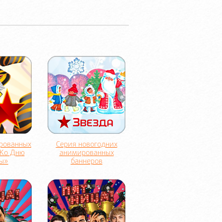
рованных
Серия новогодних
«Ко Дню
анимированных
ы»
баннеров